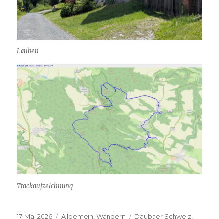
Lauben
Trackaufzeichnung
Veröffentlicht
17. Mai 2026
Kategorien
Allgemein
,
Wandern
Schlagwörter
Daubaer Schweiz
,