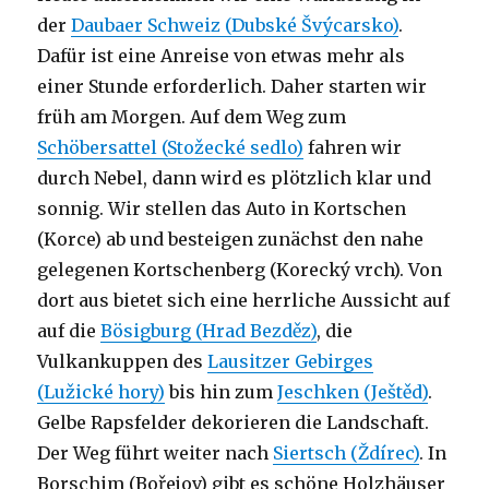
der
Daubaer Schweiz (Dubské Švýcarsko)
.
Dafür ist eine Anreise von etwas mehr als
einer Stunde erforderlich. Daher starten wir
früh am Morgen. Auf dem Weg zum
Schöbersattel (Stožecké sedlo)
fahren wir
durch Nebel, dann wird es plötzlich klar und
sonnig. Wir stellen das Auto in Kortschen
(Korce) ab und besteigen zunächst den nahe
gelegenen Kortschenberg (Korecký vrch). Von
dort aus bietet sich eine herrliche Aussicht auf
auf die
Bösigburg (Hrad Bezděz)
, die
Vulkankuppen des
Lausitzer Gebirges
(Lužické hory)
bis hin zum
Jeschken (Ještěd)
.
Gelbe Rapsfelder dekorieren die Landschaft.
Der Weg führt weiter nach
Siertsch (Ždírec)
. In
Borschim (Bořejov) gibt es schöne Holzhäuser