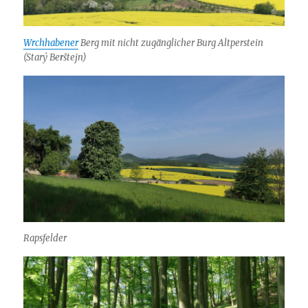
Wrchhabener
Berg
mit nicht zugänglicher Burg Altperstein
(Starý Be
r
štejn)
Rapsfelder