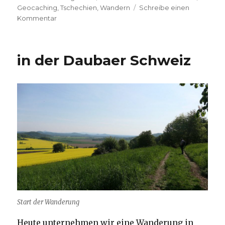
am
Geocaching
,
Tschechien
,
Wandern
Schreibe einen
Kommentar
zu
Wanderung
auf
den
in der Daubaer Schweiz
Wilhoscht
Start der Wanderung
Heute unternehmen wir eine Wanderung in