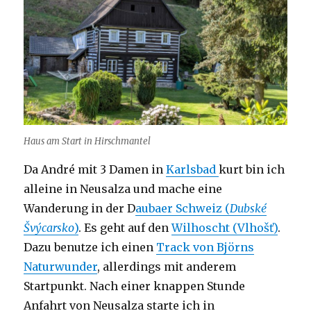
Haus am Start in Hirschmantel
Da André mit 3 Damen in
Karlsbad
kurt bin ich
alleine in Neusalza und mache eine
Wanderung in der D
aubaer Schweiz (
Dubské
Švýcarsko
)
. Es geht auf den
Wilhoscht (Vlhošť)
.
Dazu benutze ich einen
Track von Björns
Naturwunder
, allerdings mit anderem
Startpunkt. Nach einer knappen Stunde
Anfahrt von Neusalza starte ich in