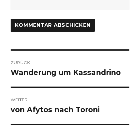
Beitragsnavigation
ZURÜCK
Wanderung um Kassandrino
Vorheriger
Beitrag:
WEITER
von Afytos nach Toroni
Nächster
Beitrag: