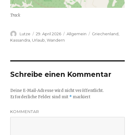
Track
Autor
Lutze
Veröffentlicht
29. April 2026
Kategorien
Allgemein
Schlagwörter
Griechenland
,
am
Kassandra
,
Urlaub
,
Wandern
Schreibe einen Kommentar
Deine E-Mail-Adresse wird nicht veröffentlicht.
Erforderliche Felder sind mit
*
markiert
KOMMENTAR