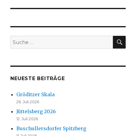
Beitrag:
SU
Suche
nach:
NEUESTE BEITRÄGE
Gröditzer Skala
26. Juli 2026
Jüttelsberg 2026
12. Juli 2026
Buschullersdorfer Spitzberg
11. Juli 2026