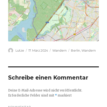
Autor
Lutze
Veröffentlicht
17. März 2024
Kategorien
Wandern
Schlagwörter
Berlin
,
Wandern
am
Schreibe einen Kommentar
Deine E-Mail-Adresse wird nicht veröffentlicht.
Erforderliche Felder sind mit
*
markiert