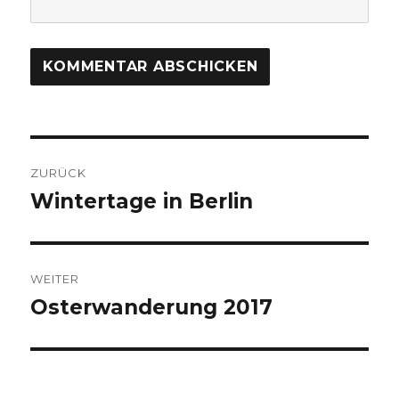
Beitragsnavigation
ZURÜCK
Wintertage in Berlin
Vorheriger
Beitrag:
WEITER
Osterwanderung 2017
Nächster
Beitrag: