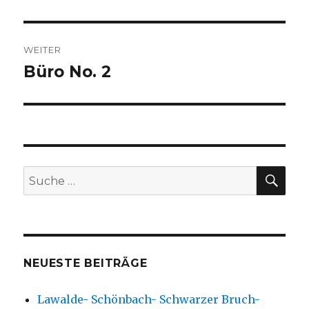
Beitrag:
WEITER
Büro No. 2
Nächster
Beitrag:
SU
Suche
nach:
NEUESTE BEITRÄGE
Lawalde- Schönbach- Schwarzer Bruch-