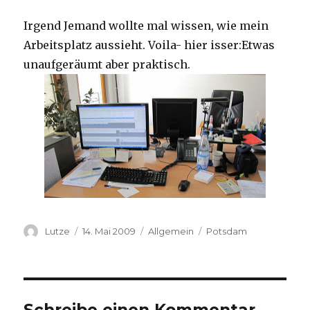
Irgend Jemand wollte mal wissen, wie mein
Arbeitsplatz aussieht. Voila- hier isser:Etwas
unaufgeräumt aber praktisch.
Autor
Lutze
Veröffentlicht
14. Mai 2009
Kategorien
Allgemein
Schlagwörter
Potsdam
am